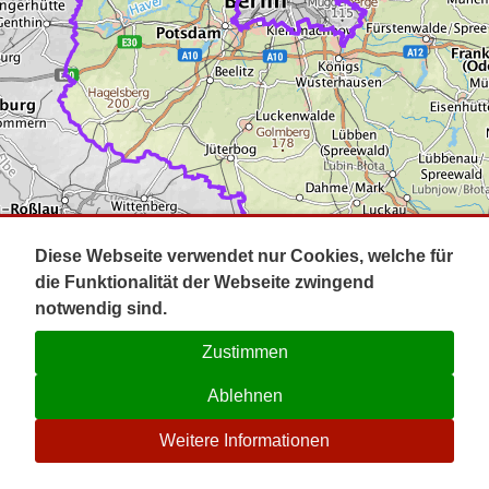
Impressum
Pot
Prig
Kontakt
Spr
Tel
Uck
Regi
Lausi
Diese Webseite verwendet nur Cookies, welche für
die Funktionalität der Webseite zwingend
notwendig sind.
Zustimmen
Ablehnen
☉
Weitere Informationen
V