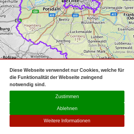
Impressum
Pot
Prig
Kontakt
Spr
Tel
Uck
Regi
Lausi
Diese Webseite verwendet nur Cookies, welche für
die Funktionalität der Webseite zwingend
notwendig sind.
Zustimmen
Ablehnen
☉
Weitere Informationen
V