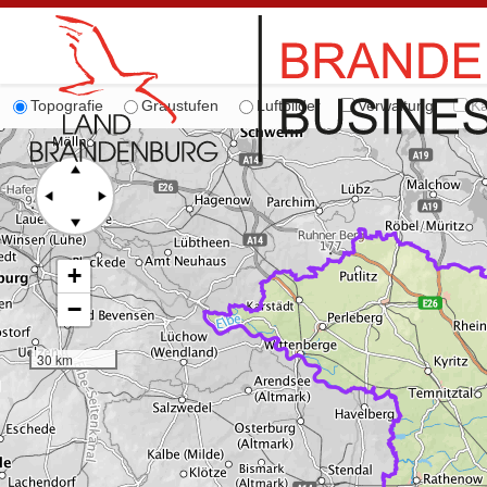
Topografie
Graustufen
Luftbilder
Verwaltung
Ka
+
−
30 km