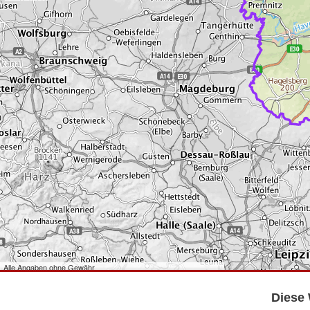
Alle Angaben ohne Gewähr
©
Bundesamt für Kartographie und Geodäsie
2026,
Datenquellen
©
GeoBasis-DE/LGB
,
dl-de/by-2-0
.
Diese 
©
GeoSN
,
dl-de/by-2-0