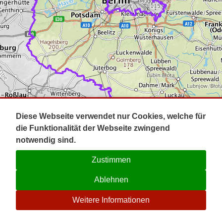
Impressum
Pot
Prig
Kontakt
Spr
Tel
Uck
Regi
Lausi
Diese Webseite verwendet nur Cookies, welche für
die Funktionalität der Webseite zwingend
notwendig sind.
Zustimmen
Ablehnen
☉
Weitere Informationen
V