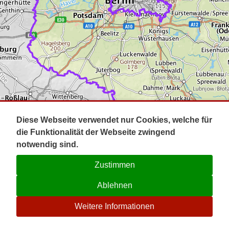
Impressum
Pot
Prig
Kontakt
Spr
Tel
Uck
Regi
Lausi
Diese Webseite verwendet nur Cookies, welche für
die Funktionalität der Webseite zwingend
notwendig sind.
Zustimmen
Ablehnen
☉
Weitere Informationen
V