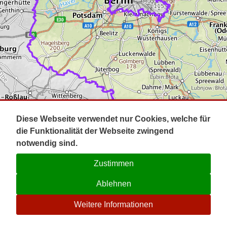
Impressum
Pot
Prig
Kontakt
Spr
Tel
Uck
Regi
Lausi
Diese Webseite verwendet nur Cookies, welche für
die Funktionalität der Webseite zwingend
notwendig sind.
Zustimmen
Ablehnen
☉
Weitere Informationen
V