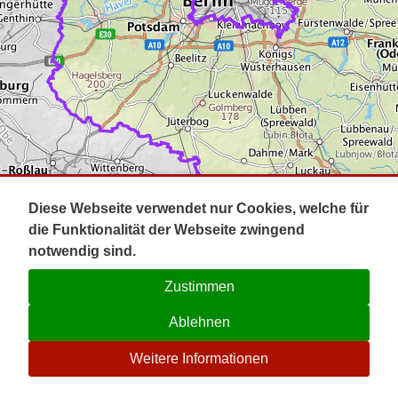
Impressum
Pot
Prig
Kontakt
Spr
Tel
Uck
Regi
Lausi
Diese Webseite verwendet nur Cookies, welche für
die Funktionalität der Webseite zwingend
notwendig sind.
Zustimmen
Ablehnen
☉
Weitere Informationen
V