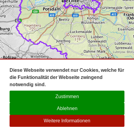
Impressum
Pot
Prig
Kontakt
Spr
Tel
Uck
Regi
Lausi
Diese Webseite verwendet nur Cookies, welche für
die Funktionalität der Webseite zwingend
notwendig sind.
Zustimmen
Ablehnen
☉
Weitere Informationen
V