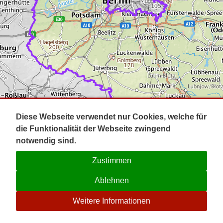
Impressum
Pot
Prig
Kontakt
Spr
Tel
Uck
Regi
Lausi
Diese Webseite verwendet nur Cookies, welche für
die Funktionalität der Webseite zwingend
notwendig sind.
Zustimmen
Ablehnen
☉
Weitere Informationen
V