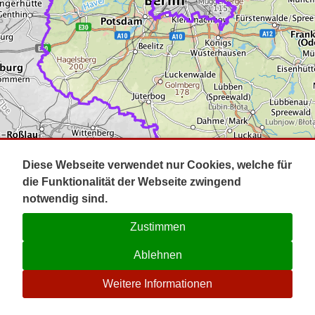
Impressum
Pot
Prig
Kontakt
Spr
Tel
Uck
Regi
Lausi
Diese Webseite verwendet nur Cookies, welche für
die Funktionalität der Webseite zwingend
notwendig sind.
Zustimmen
Ablehnen
☉
Weitere Informationen
V