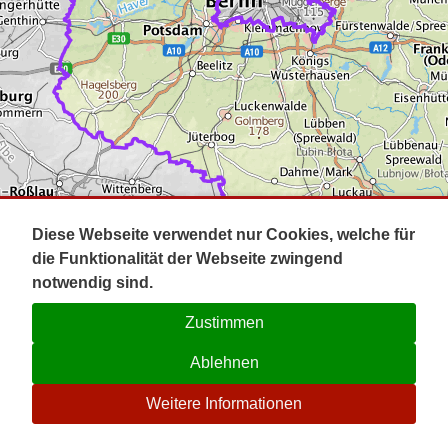
Impressum
Pot
Prig
Kontakt
Spr
Tel
Uck
Regi
Lausi
Diese Webseite verwendet nur Cookies, welche für
die Funktionalität der Webseite zwingend
notwendig sind.
Zustimmen
Ablehnen
☉
Weitere Informationen
V