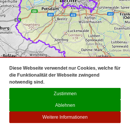
Impressum
Pot
Prig
Kontakt
Spr
Tel
Uck
Regi
Lausi
Diese Webseite verwendet nur Cookies, welche für
die Funktionalität der Webseite zwingend
notwendig sind.
Zustimmen
Ablehnen
☉
Weitere Informationen
V