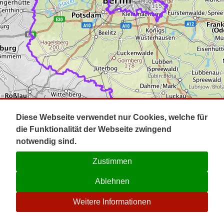
Impressum
Pot
Prig
Kontakt
Spr
Tel
Uck
Regi
Lausi
Diese Webseite verwendet nur Cookies, welche für
die Funktionalität der Webseite zwingend
notwendig sind.
Zustimmen
Ablehnen
☉
Weitere Informationen
V