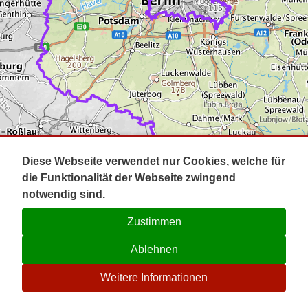
Impressum
Pot
Prig
Kontakt
Spr
Tel
Uck
Regi
Lausi
Diese Webseite verwendet nur Cookies, welche für
die Funktionalität der Webseite zwingend
notwendig sind.
Zustimmen
Ablehnen
☉
Weitere Informationen
V