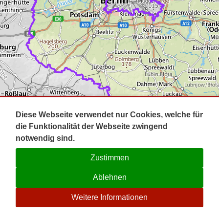
Impressum
Pot
Prig
Kontakt
Spr
Tel
Uck
Regi
Lausi
Diese Webseite verwendet nur Cookies, welche für
die Funktionalität der Webseite zwingend
notwendig sind.
Zustimmen
Ablehnen
☉
Weitere Informationen
V