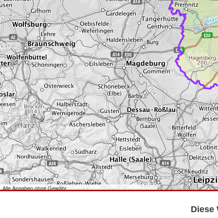
Alle Angaben ohne Gewähr
©
Bundesamt für Kartographie und Geodäsie
2026,
Datenquellen
©
GeoBasis-DE/LGB
,
dl-de/by-2-0
.
Diese 
©
GeoSN
,
dl-de/by-2-0