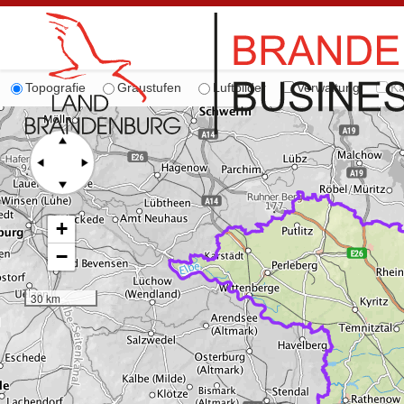
Topografie
Graustufen
Luftbilder
Verwaltung
Ka
+
−
30 km