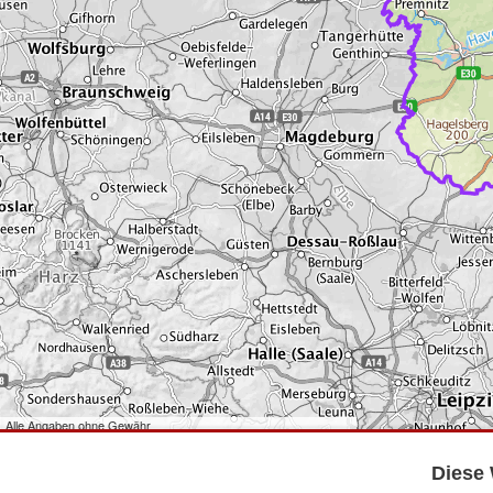
Alle Angaben ohne Gewähr
©
Bundesamt für Kartographie und Geodäsie
2026,
Datenquellen
©
GeoBasis-DE/LGB
,
dl-de/by-2-0
.
Diese 
©
GeoSN
,
dl-de/by-2-0