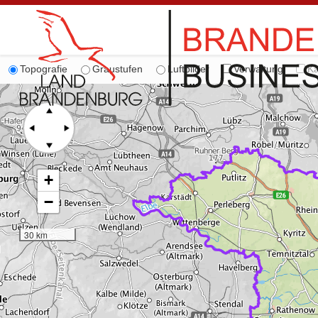
Topografie
Graustufen
Luftbilder
Verwaltung
Ka
+
−
30 km