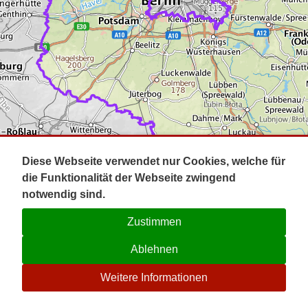
Impressum
Pot
Prig
Kontakt
Spr
Tel
Uck
Regi
Lausi
Diese Webseite verwendet nur Cookies, welche für
die Funktionalität der Webseite zwingend
notwendig sind.
Zustimmen
Ablehnen
☉
Weitere Informationen
V