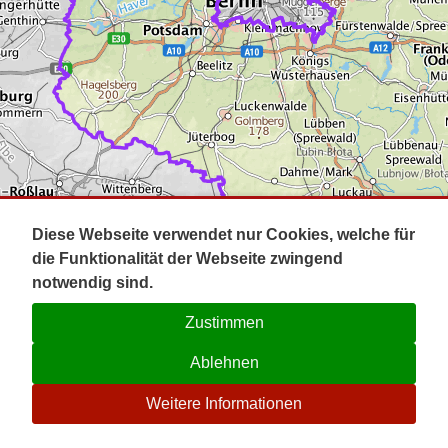
Impressum
Pot
Prig
Kontakt
Spr
Tel
Uck
Regi
Lausi
Diese Webseite verwendet nur Cookies, welche für
die Funktionalität der Webseite zwingend
notwendig sind.
Zustimmen
Ablehnen
☉
Weitere Informationen
V