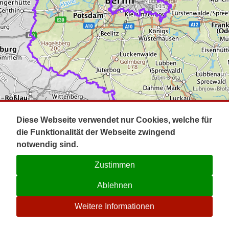
Impressum
Pot
Prig
Kontakt
Spr
Tel
Uck
Regi
Lausi
Diese Webseite verwendet nur Cookies, welche für
die Funktionalität der Webseite zwingend
notwendig sind.
Zustimmen
Ablehnen
☉
Weitere Informationen
V