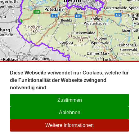
Impressum
Pot
Prig
Kontakt
Spr
Tel
Uck
Regi
Lausi
Diese Webseite verwendet nur Cookies, welche für
die Funktionalität der Webseite zwingend
notwendig sind.
Zustimmen
Ablehnen
☉
Weitere Informationen
V