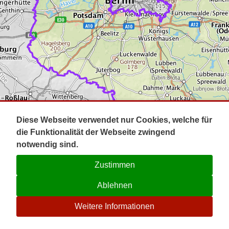
Impressum
Pot
Prig
Kontakt
Spr
Tel
Uck
Regi
Lausi
Diese Webseite verwendet nur Cookies, welche für
die Funktionalität der Webseite zwingend
notwendig sind.
Zustimmen
Ablehnen
☉
Weitere Informationen
V