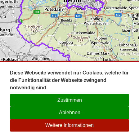
Impressum
Pot
Prig
Kontakt
Spr
Tel
Uck
Regi
Lausi
Diese Webseite verwendet nur Cookies, welche für
die Funktionalität der Webseite zwingend
notwendig sind.
Zustimmen
Ablehnen
☉
Weitere Informationen
V