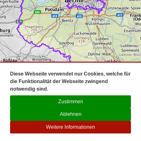
Impressum
Pot
Prig
Kontakt
Spr
Tel
Uck
Regi
Lausi
Diese Webseite verwendet nur Cookies, welche für
die Funktionalität der Webseite zwingend
notwendig sind.
Zustimmen
Ablehnen
☉
Weitere Informationen
V