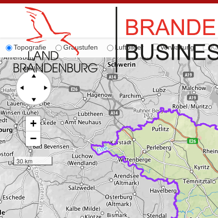
Topografie
Graustufen
Luftbilder
Verwaltung
Ka
+
−
30 km