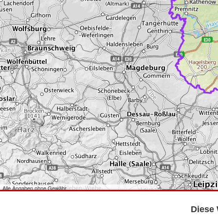
Alle Angaben ohne Gewähr
©
Bundesamt für Kartographie und Geodäsie
2026,
Datenquellen
©
GeoBasis-DE/LGB
,
dl-de/by-2-0
.
Diese 
©
GeoSN
,
dl-de/by-2-0