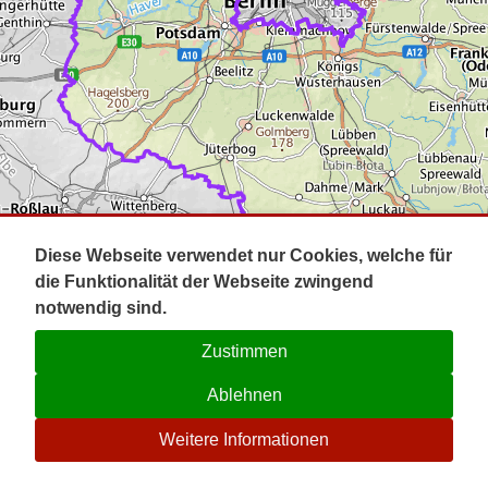
Impressum
Pot
Prig
Kontakt
Spr
Tel
Uck
Regi
Lausi
Diese Webseite verwendet nur Cookies, welche für
die Funktionalität der Webseite zwingend
notwendig sind.
Zustimmen
Ablehnen
☉
Weitere Informationen
V