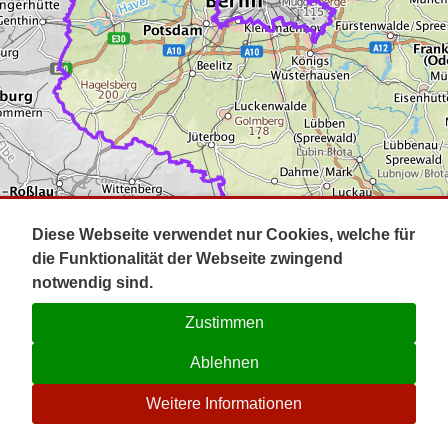
Impressum
Pot
Prig
Kontakt
Spr
Tel
Uck
Regi
Lausi
Diese Webseite verwendet nur Cookies, welche für
die Funktionalität der Webseite zwingend
notwendig sind.
Zustimmen
Ablehnen
☉
Weitere Informationen
V