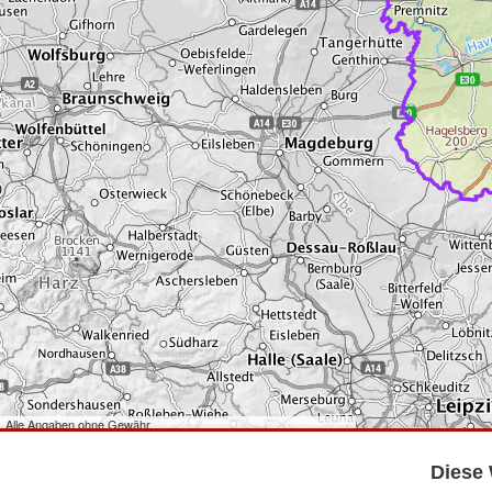
Alle Angaben ohne Gewähr
©
Bundesamt für Kartographie und Geodäsie
2026,
Datenquellen
©
GeoBasis-DE/LGB
,
dl-de/by-2-0
.
Diese 
©
GeoSN
,
dl-de/by-2-0