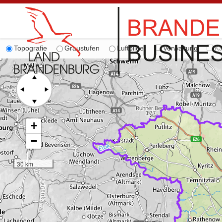
Topografie
Graustufen
Luftbilder
Verwaltung
Ka
+
−
30 km