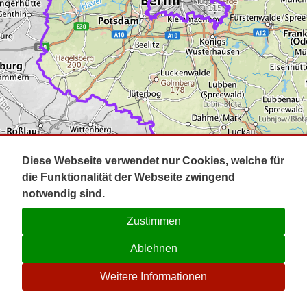
Impressum
Pot
Prig
Kontakt
Spr
Tel
Uck
Regi
Lausi
Diese Webseite verwendet nur Cookies, welche für
die Funktionalität der Webseite zwingend
notwendig sind.
Zustimmen
Ablehnen
☉
Weitere Informationen
V