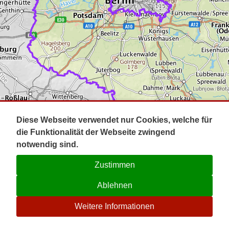
Impressum
Pot
Prig
Kontakt
Spr
Tel
Uck
Regi
Lausi
Diese Webseite verwendet nur Cookies, welche für
die Funktionalität der Webseite zwingend
notwendig sind.
Zustimmen
Ablehnen
☉
Weitere Informationen
V