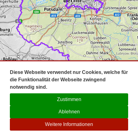
Impressum
Pot
Prig
Kontakt
Spr
Tel
Uck
Regi
Lausi
Diese Webseite verwendet nur Cookies, welche für
die Funktionalität der Webseite zwingend
notwendig sind.
Zustimmen
Ablehnen
☉
Weitere Informationen
V