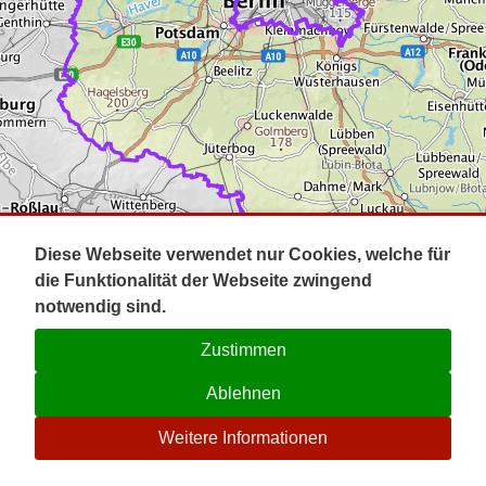
Impressum
Pot
Prig
Kontakt
Spr
Tel
Uck
Regi
Lausi
Diese Webseite verwendet nur Cookies, welche für
die Funktionalität der Webseite zwingend
notwendig sind.
Zustimmen
Ablehnen
☉
Weitere Informationen
V