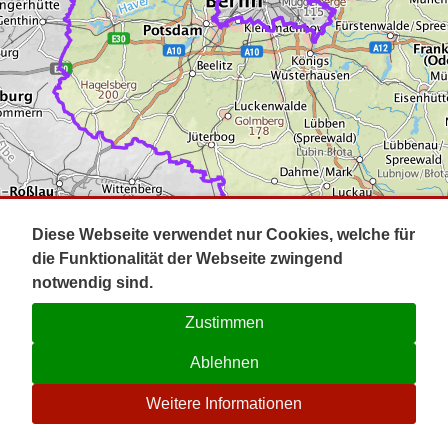
Impressum
Pot
Prig
Kontakt
Spr
Tel
Uck
Regi
Lausi
Diese Webseite verwendet nur Cookies, welche für
die Funktionalität der Webseite zwingend
notwendig sind.
Zustimmen
Ablehnen
☉
Weitere Informationen
V