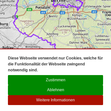
Impressum
Pot
Prig
Kontakt
Spr
Tel
Uck
Regi
Lausi
Diese Webseite verwendet nur Cookies, welche für
die Funktionalität der Webseite zwingend
notwendig sind.
Zustimmen
Ablehnen
☉
Weitere Informationen
V