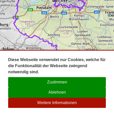
Impressum
Pot
Prig
Kontakt
Spr
Tel
Uck
Regi
Lausi
Diese Webseite verwendet nur Cookies, welche für
die Funktionalität der Webseite zwingend
notwendig sind.
Zustimmen
Ablehnen
☉
Weitere Informationen
V