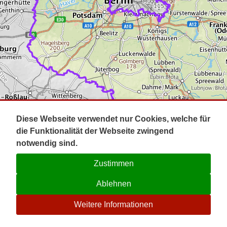
Impressum
Pot
Prig
Kontakt
Spr
Tel
Uck
Regi
Lausi
Diese Webseite verwendet nur Cookies, welche für
die Funktionalität der Webseite zwingend
notwendig sind.
Zustimmen
Ablehnen
☉
Weitere Informationen
V