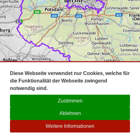
Impressum
Pot
Prig
Kontakt
Spr
Tel
Uck
Regi
Lausi
Diese Webseite verwendet nur Cookies, welche für
die Funktionalität der Webseite zwingend
notwendig sind.
Zustimmen
Ablehnen
☉
Weitere Informationen
V