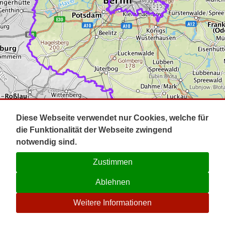
Impressum
Pot
Prig
Kontakt
Spr
Tel
Uck
Regi
Lausi
Diese Webseite verwendet nur Cookies, welche für
die Funktionalität der Webseite zwingend
notwendig sind.
Zustimmen
Ablehnen
☉
Weitere Informationen
V