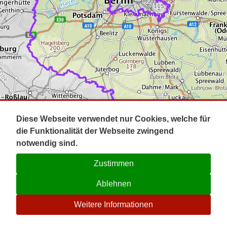
Impressum
Pot
Prig
Kontakt
Spr
Tel
Uck
Regi
Lausi
Diese Webseite verwendet nur Cookies, welche für
die Funktionalität der Webseite zwingend
notwendig sind.
Zustimmen
Ablehnen
☉
Weitere Informationen
V