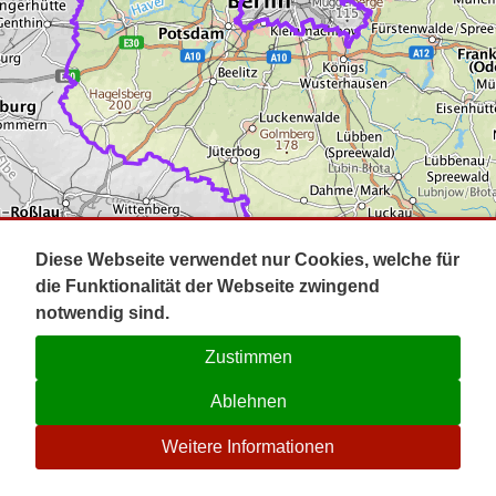
Impressum
Pot
Prig
Kontakt
Spr
Tel
Uck
Regi
Lausi
Diese Webseite verwendet nur Cookies, welche für
die Funktionalität der Webseite zwingend
notwendig sind.
Zustimmen
Ablehnen
☉
Weitere Informationen
V