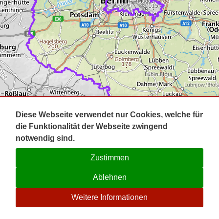
Impressum
Pot
Prig
Kontakt
Spr
Tel
Uck
Regi
Lausi
Diese Webseite verwendet nur Cookies, welche für
die Funktionalität der Webseite zwingend
notwendig sind.
Zustimmen
Ablehnen
☉
Weitere Informationen
V