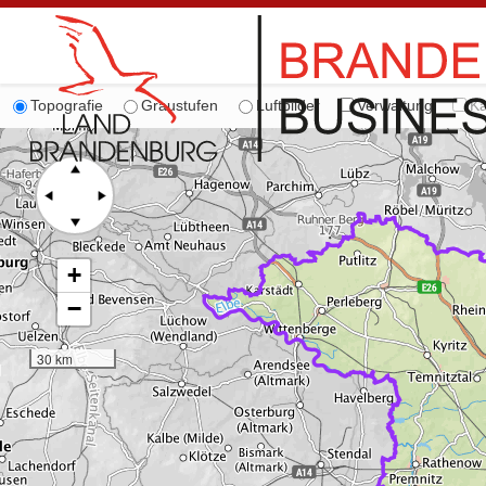
Topografie
Graustufen
Luftbilder
Verwaltung
Ka
+
−
30 km