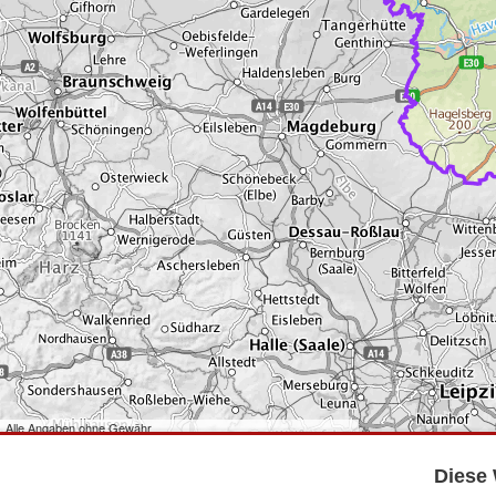
Alle Angaben ohne Gewähr
©
Bundesamt für Kartographie und Geodäsie
2026,
Datenquellen
©
GeoBasis-DE/LGB
,
dl-de/by-2-0
.
Diese 
©
GeoSN
,
dl-de/by-2-0