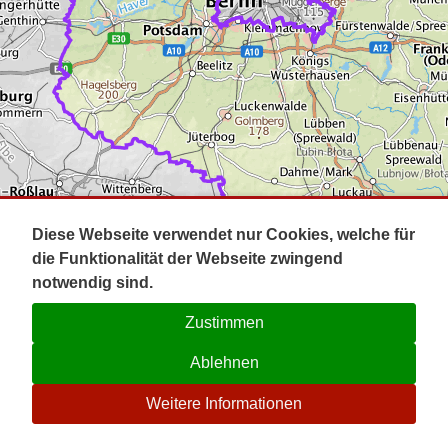
Impressum
Pot
Prig
Kontakt
Spr
Tel
Uck
Regi
Lausi
Diese Webseite verwendet nur Cookies, welche für
die Funktionalität der Webseite zwingend
notwendig sind.
Zustimmen
Ablehnen
☉
Weitere Informationen
V