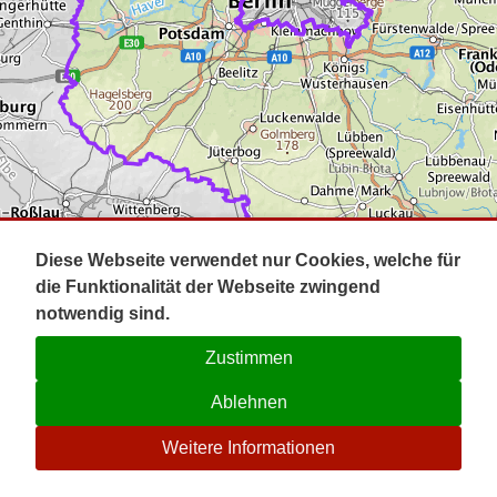
Impressum
Pot
Prig
Kontakt
Spr
Tel
Uck
Regi
Lausi
Diese Webseite verwendet nur Cookies, welche für
die Funktionalität der Webseite zwingend
notwendig sind.
Zustimmen
Ablehnen
☉
Weitere Informationen
V