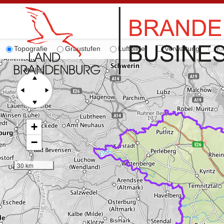
Topografie
Graustufen
Luftbilder
Verwaltung
Ka
+
−
30 km