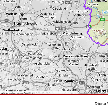
Alle Angaben ohne Gewähr
©
Bundesamt für Kartographie und Geodäsie
2026,
Datenquellen
©
GeoBasis-DE/LGB
,
dl-de/by-2-0
.
Diese 
©
GeoSN
,
dl-de/by-2-0