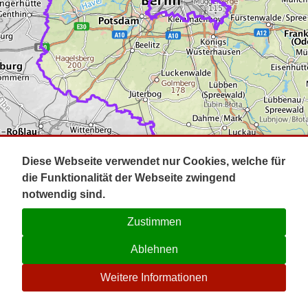
Impressum
Pot
Prig
Kontakt
Spr
Tel
Uck
Regi
Lausi
Diese Webseite verwendet nur Cookies, welche für
die Funktionalität der Webseite zwingend
notwendig sind.
Zustimmen
Ablehnen
☉
Weitere Informationen
V