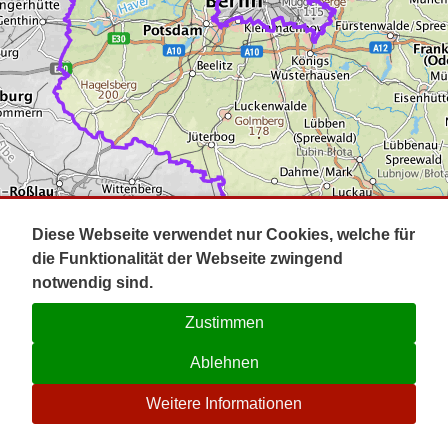
Impressum
Pot
Prig
Kontakt
Spr
Tel
Uck
Regi
Lausi
Diese Webseite verwendet nur Cookies, welche für
die Funktionalität der Webseite zwingend
notwendig sind.
Zustimmen
Ablehnen
☉
Weitere Informationen
V