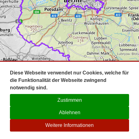
Impressum
Pot
Prig
Kontakt
Spr
Tel
Uck
Regi
Lausi
Diese Webseite verwendet nur Cookies, welche für
die Funktionalität der Webseite zwingend
notwendig sind.
Zustimmen
Ablehnen
☉
Weitere Informationen
V