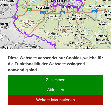
Impressum
Pot
Prig
Kontakt
Spr
Tel
Uck
Regi
Lausi
Diese Webseite verwendet nur Cookies, welche für
die Funktionalität der Webseite zwingend
notwendig sind.
Zustimmen
Ablehnen
☉
Weitere Informationen
V