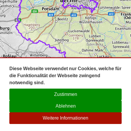
Impressum
Pot
Prig
Kontakt
Spr
Tel
Uck
Regi
Lausi
Diese Webseite verwendet nur Cookies, welche für
die Funktionalität der Webseite zwingend
notwendig sind.
Zustimmen
Ablehnen
☉
Weitere Informationen
V